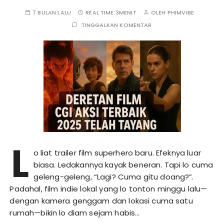
7 BULAN LALU
REAL TIME:
3MENIT
OLEH
PHIMVIBE
TINGGALKAN KOMENTAR
L
o liat trailer film superhero baru. Efeknya luar
biasa. Ledakannya kayak beneran. Tapi lo cuma
geleng-geleng, “Lagi? Cuma gitu doang?”.
Padahal, film indie lokal yang lo tonton minggu lalu—
dengan kamera genggam dan lokasi cuma satu
rumah—bikin lo diam sejam habis…