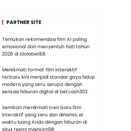
PARTNER SITE
Temukan rekomendasi film AI paling
emosional dan menyentuh hati tahun
2026 di
Idolabet88
.
Menikmati format film interaktif
terbaru kini menjadi standar gaya hidup
modern yang seru, serupa dengan
sensasi hiburan digital di
betcash303
.
Sembari menikmati tren baru film
interaktif yang seru dan dinamis, isi
waktu luang Anda dengan hiburan di
situs resmi mainslot88
.