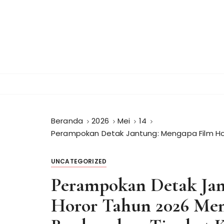
L
o
m
p
a
t
k
e
k
o
Beranda
2026
Mei
14
n
Perampokan Detak Jantung: Mengapa Film Ho
t
e
UNCATEGORIZED
n
Perampokan Detak Jan
Horor Tahun 2026 Men