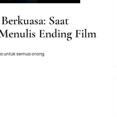
 Berkuasa: Saat
Menulis Ending Film
a untuk semua orang.