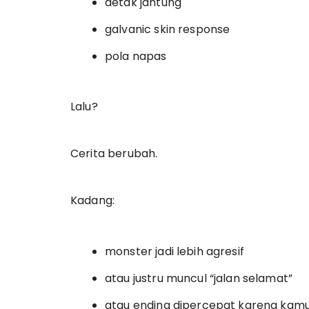
detak jantung
galvanic skin response
pola napas
Lalu?
Cerita berubah.
Kadang:
monster jadi lebih agresif
atau justru muncul “jalan selamat”
atau ending dipercepat karena kamu 