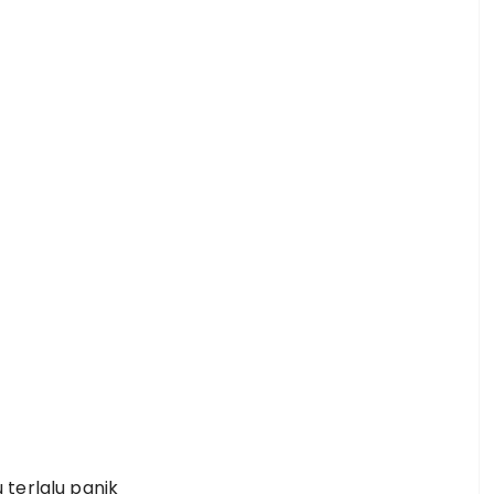
terlalu panik