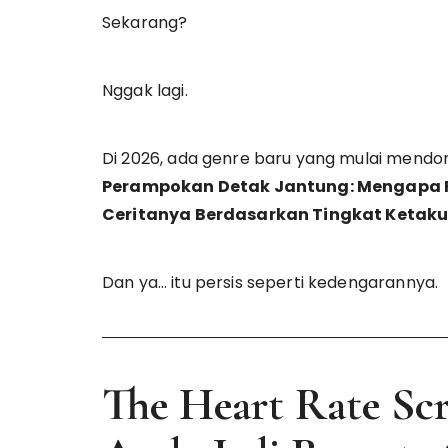
Sekarang?
Nggak lagi.
Di 2026, ada genre baru yang mulai mendom
Perampokan Detak Jantung: Mengapa F
Ceritanya Berdasarkan Tingkat Ketak
Dan ya… itu persis seperti kedengarannya.
The Heart Rate Scr