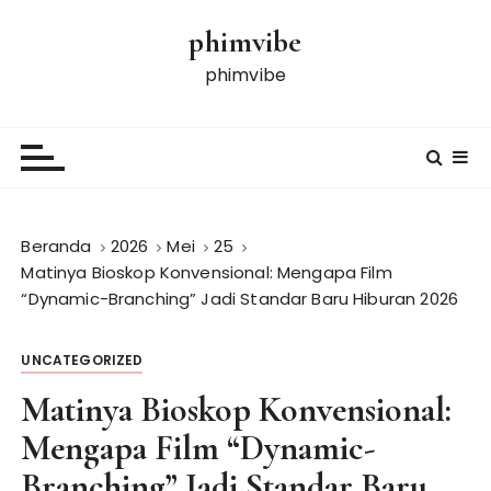
L
phimvibe
o
m
phimvibe
p
a
t
k
e
k
Beranda
2026
Mei
25
o
Matinya Bioskop Konvensional: Mengapa Film
n
“Dynamic-Branching” Jadi Standar Baru Hiburan 2026
t
e
UNCATEGORIZED
n
Matinya Bioskop Konvensional:
Mengapa Film “Dynamic-
Branching” Jadi Standar Baru