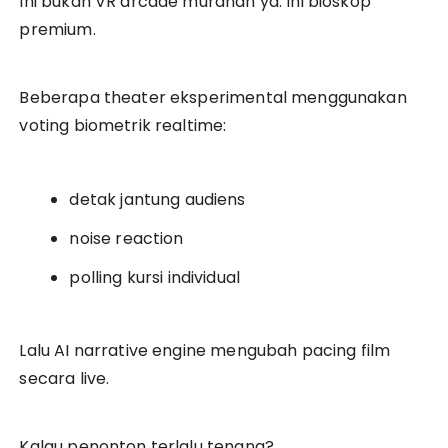
Ini bukan VR arcade murahan ya. Ini bioskop
premium.
Beberapa theater eksperimental menggunakan
voting biometrik realtime:
detak jantung audiens
noise reaction
polling kursi individual
Lalu AI narrative engine mengubah pacing film
secara live.
Kalau penonton terlalu tenang?